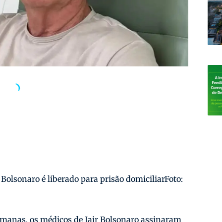
Bolsonaro é liberado para prisão domiciliarFoto:
emanas, os médicos de Jair Bolsonaro assinaram