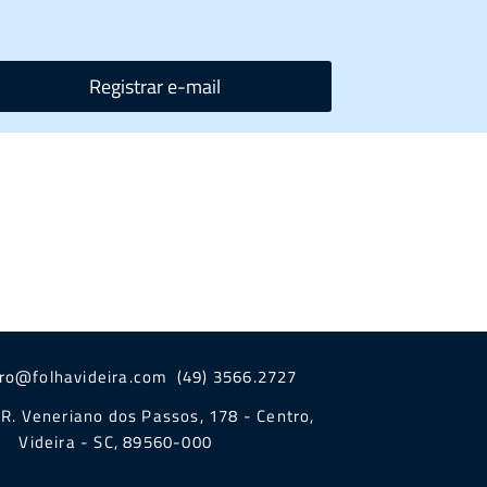
Registrar e-mail
iro@folhavideira.com (49) 3566.2727
R. Veneriano dos Passos, 178 - Centro,
Videira - SC, 89560-000