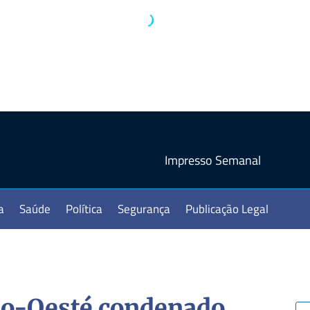
Impresso Semanal
a
Saúde
Política
Segurança
Publicação Legal
io-Oesté condenado