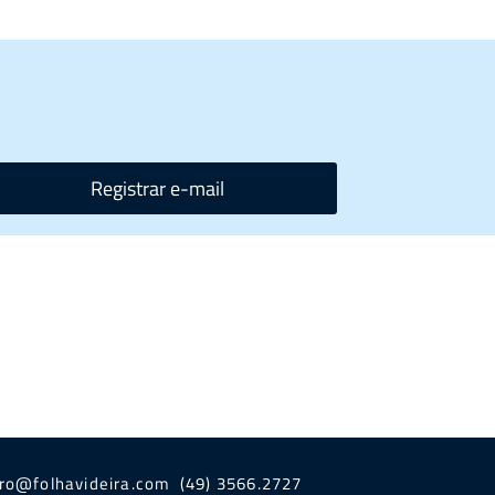
Registrar e-mail
iro@folhavideira.com (49) 3566.2727