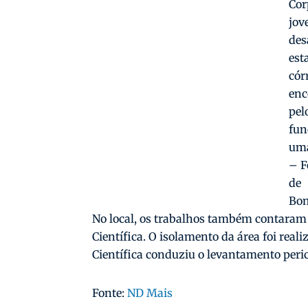
Cor
jo
des
est
cór
enc
pel
fun
uma
– F
de
Bo
No local, os trabalhos também contaram c
Científica. O isolamento da área foi realiz
Científica conduziu o levantamento peric
Fonte:
ND Mais