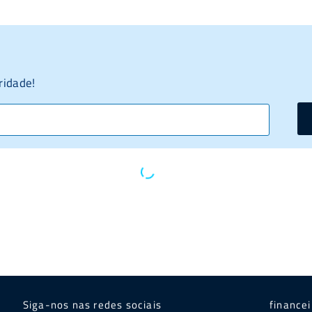
ridade!
Siga-nos nas redes sociais
finance