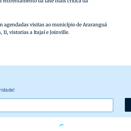
 enfrentamento da fase mais crítica da
vam agendadas visitas ao município de Araranguá
, vistorias a Itajaí e Joinville.
ridade!