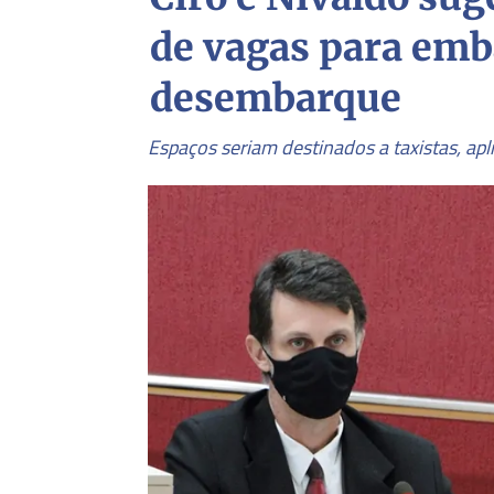
de vagas para emb
desembarque
Espaços seriam destinados a taxistas, apl