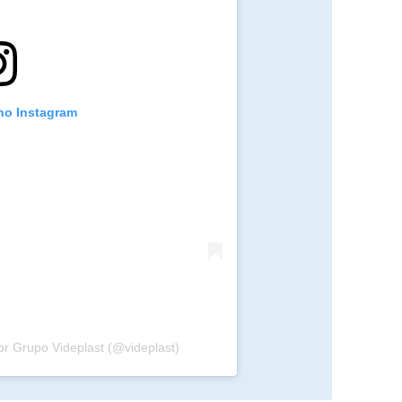
 no Instagram
r Grupo Videplast (@videplast)