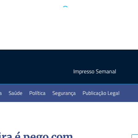
Impresso Semanal
a
Saúde
Política
Segurança
Publicação Legal
ra é pego com