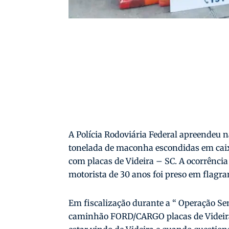
A Polícia Rodoviária Federal apreendeu na
tonelada de maconha escondidas em caix
com placas de Videira – SC. A ocorrência
motorista de 30 anos foi preso em flagra
Em fiscalização durante a “ Operação S
caminhão FORD/CARGO placas de Videira